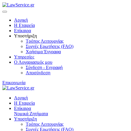
Αρχική
Η Εταιρεία
Επίκαιρα
Υποστήριξη
Τρόπος Λειτουργίας
Συχνές Ερωτήσεις (FAQ)
Χρήσιμα Έγγραφα
Υπηρεσίες
Ο Λογαριασμός μου
Σύνδεση - Εγγραφή
Αποσύνδεση
Επικοινωνία
Αρχική
Η Εταιρεία
Επίκαιρα
Νομικά Ζητήματα
Υποστήριξη
Τρόπος Λειτουργίας
Συχνές Ερωτήσεις (FAQ)