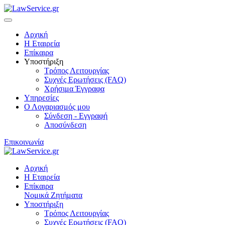
Αρχική
Η Εταιρεία
Επίκαιρα
Υποστήριξη
Τρόπος Λειτουργίας
Συχνές Ερωτήσεις (FAQ)
Χρήσιμα Έγγραφα
Υπηρεσίες
Ο Λογαριασμός μου
Σύνδεση - Εγγραφή
Αποσύνδεση
Επικοινωνία
Αρχική
Η Εταιρεία
Επίκαιρα
Νομικά Ζητήματα
Υποστήριξη
Τρόπος Λειτουργίας
Συχνές Ερωτήσεις (FAQ)