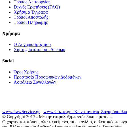
Τρόπος Λειτουργίας
Συχνές Ερωτήσεις (FAQ)
Χρήσιμα Έγγραφα
Τρόποι Αποστολής
Τρόποι Πληρωμής
Χρήσιμα
Ο Λογαριασμός μου
Χάρτης Ιστότοπου - Sitemap
Social
Όροι Χρήσης
Προστασία Προσωπικών Δεδομένων
Ασφάλεια Συναλλαγών
www.LawService.gr
-
www.Cozac.gr -
Κωνσταντίνος Ζαχαρόπουλος
© Copyright 2017 - Με την επιφύλαξη παντός δικαιώματος -
Ο χάρτης ιστοτόπου, όλα τα κείμενα, τα εικονίδια, οι λεκτικές περι
του Ελληνικού και Διεθνούς δικαίου περί πνευματικής ιδιοκτησίας.