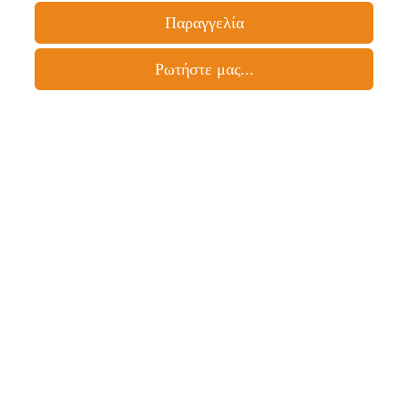
Παραγγελία
Ρωτήστε μας...
×
Ρωτήστε σχετικά: Πολιτογράφηση
Όνομα:
Email:
Τηλέφωνο:
Η Ερώτηση: