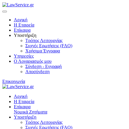
Αρχική
Η Εταιρεία
Επίκαιρα
Υποστήριξη
Τρόπος Λειτουργίας
Συχνές Ερωτήσεις (FAQ)
Χρήσιμα Έγγραφα
Υπηρεσίες
Ο Λογαριασμός μου
Σύνδεση - Εγγραφή
Αποσύνδεση
Επικοινωνία
Αρχική
Η Εταιρεία
Επίκαιρα
Νομικά Ζητήματα
Υποστήριξη
Τρόπος Λειτουργίας
Συχνές Ερωτήσεις (FAQ)