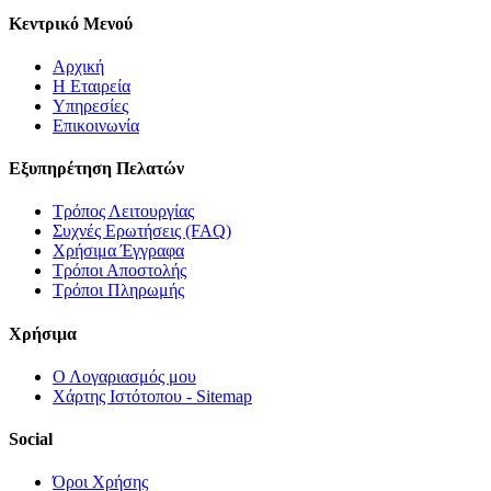
Κεντρικό Μενού
Αρχική
Η Εταιρεία
Υπηρεσίες
Επικοινωνία
Εξυπηρέτηση Πελατών
Τρόπος Λειτουργίας
Συχνές Ερωτήσεις (FAQ)
Χρήσιμα Έγγραφα
Τρόποι Αποστολής
Τρόποι Πληρωμής
Χρήσιμα
Ο Λογαριασμός μου
Χάρτης Ιστότοπου - Sitemap
Social
Όροι Χρήσης