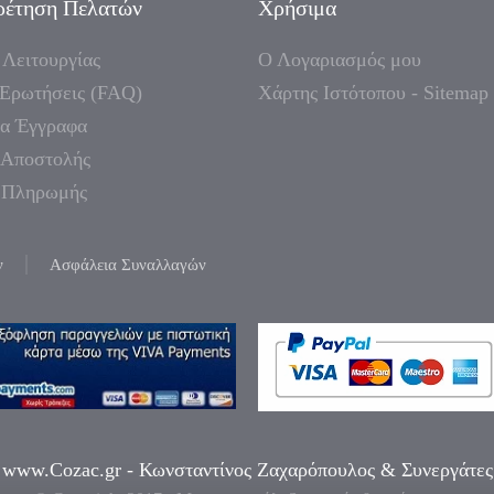
ρέτηση Πελατών
Χρήσιμα
 Λειτουργίας
Ο Λογαριασμός μου
 Ερωτήσεις (FAQ)
Χάρτης Ιστότοπου - Sitemap
α Έγγραφα
 Αποστολής
 Πληρωμής
ν
Ασφάλεια Συναλλαγών
-
www.Cozac.gr -
Κωνσταντίνος Ζαχαρόπουλος & Συνεργάτες 