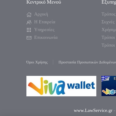
Κεντρικό Μενού
Εξυπη
Αρχική
Τρόπος
Η Εταιρεία
Συχνές
Υπηρεσίες
Χρήσιμ
Επικοινωνία
Τρόποι
Τρόποι
Όροι Χρήσης
Προστασία Προσωπικών Δεδομένω
www.LawService.gr