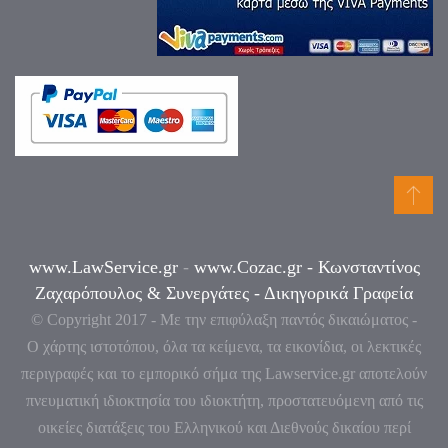
www.LawService.gr
-
www.Cozac.gr -
Κωνσταντίνος
Ζαχαρόπουλος & Συνεργάτες - Δικηγορικά Γραφεία
© Copyright 2017 - Με την επιφύλαξη παντός δικαιώματος -
Ο χάρτης ιστοτόπου, όλα τα κείμενα, τα εικονίδια, οι λεκτικές
περιγραφές και το εμπορικό σήμα της
Lawservice
.
gr
αποτελούν
πνευματική ιδιοκτησία του ιδιοκτήτη, προστατευόμενη από τις
οικείες διατάξεις του Ελληνικού και Διεθνούς δικαίου περί