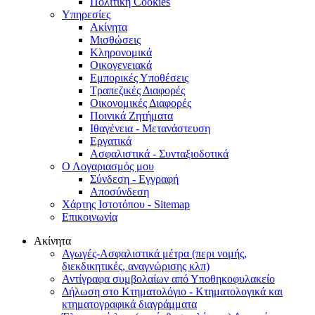
Πολιτική Cookies
Υπηρεσίες
Ακίνητα
Μισθώσεις
Κληρονομικά
Οικογενειακά
Εμπορικές Υποθέσεις
Τραπεζικές Διαφορές
Οικονομικές Διαφορές
Ποινικά Ζητήματα
Ιθαγένεια - Μετανάστευση
Εργατικά
Ασφαλιστικά - Συνταξιοδοτικά
Ο Λογαριασμός μου
Σύνδεση - Εγγραφή
Αποσύνδεση
Χάρτης Ιστοτόπου - Sitemap
Επικοινωνία
Ακίνητα
Αγωγές-Ασφαλιστικά μέτρα (περι νομής,
διεκδικητικές, αναγνώρισης κλπ)
Αντίγραφα συμβολαίων από Υποθηκοφυλακείο
Δήλωση στο Κτηματολόγιο - Κτηματολογικά και
κτηματογραφικά διαγράμματα