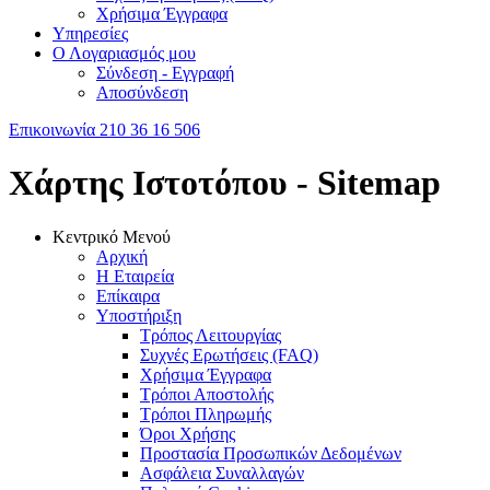
Χρήσιμα Έγγραφα
Υπηρεσίες
Ο Λογαριασμός μου
Σύνδεση - Εγγραφή
Αποσύνδεση
Επικοινωνία
210 36 16 506
Χάρτης Ιστοτόπου - Sitemap
Κεντρικό Μενού
Αρχική
Η Εταιρεία
Επίκαιρα
Υποστήριξη
Τρόπος Λειτουργίας
Συχνές Ερωτήσεις (FAQ)
Χρήσιμα Έγγραφα
Τρόποι Αποστολής
Τρόποι Πληρωμής
Όροι Χρήσης
Προστασία Προσωπικών Δεδομένων
Ασφάλεια Συναλλαγών