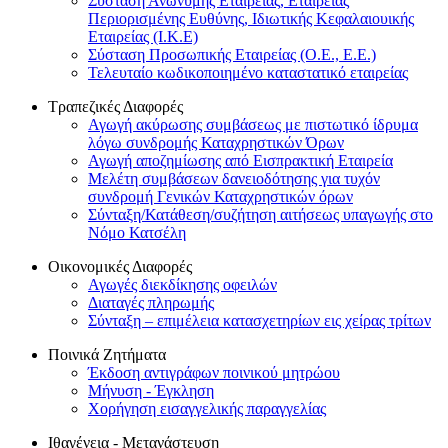
Σύσταση Ανώνυμης Εταιρείας, Εταιρείας
Περιορισμένης Ευθύνης, Ιδιωτικής Κεφαλαιουικής
Εταιρείας (Ι.Κ.Ε)
Σύσταση Προσωπικής Εταιρείας (Ο.Ε., Ε.Ε.)
Τελευταίο κωδικοποιημένο καταστατικό εταιρείας
Τραπεζικές Διαφορές
Αγωγή ακύρωσης συμβάσεως με πιστωτικό ίδρυμα
λόγω συνδρομής Καταχρηστικών Όρων
Αγωγή αποζημίωσης από Εισπρακτική Εταιρεία
Μελέτη συμβάσεων δανειοδότησης για τυχόν
συνδρομή Γενικών Καταχρηστικών όρων
Σύνταξη/Κατάθεση/συζήτηση αιτήσεως υπαγωγής στο
Νόμο Κατσέλη
Οικονομικές Διαφορές
Αγωγές διεκδίκησης οφειλών
Διαταγές πληρωμής
Σύνταξη – επιμέλεια κατασχετηρίων εις χείρας τρίτων
Ποινικά Ζητήματα
Έκδοση αντιγράφων ποινικού μητρώου
Μήνυση - Έγκληση
Χορήγηση εισαγγελικής παραγγελίας
Ιθαγένεια - Μετανάστευση