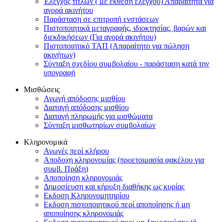
Έλεγχος τίτλων ( με έκθεση ελέγχου) Απαραίτητα για
αγορά ακινήτου
Παράσταση σε επιτροπή ενστάσεων
Πιστοποιητικά μεταγραφής, ιδιοκτησίας, βαρών και
διεκδικήσεων (Για αγορά ακινήτου)
Πιστοποιητικό ΤΑΠ (Απαραίτητο για πώληση
ακινήτων)
Σύνταξη σχεδίου συμβολαίου - παράσταση κατά την
υπογραφή
Μισθώσεις
Αγωγή απόδοσης μισθίου
Διαταγή απόδοσης μισθίου
Διαταγή πληρωμής για μισθώματα
Σύνταξη μισθωτηρίων συμβολαίων
Κληρονομικά
Αγωγές περί κλήρου
Αποδοχη κληρονομίας (προετοιμασία φακέλου για
συμβ. Πράξη)
Αποποίηση κληρονομιάς
Δημοσίευση και κήρυξη διαθήκης ως κυρίας
Εκδοση Κληρονομητηρίου
Εκδοση πιστοποιητικού περί αποποίησης ή μη
αποποίησης κληρονομιάς