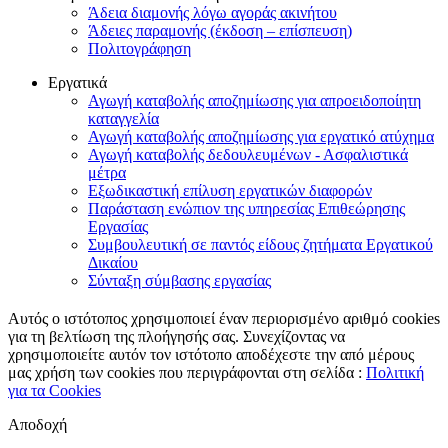
Άδεια διαμονής λόγω αγοράς ακινήτου
Άδειες παραμονής (έκδοση – επίσπευση)
Πολιτογράφηση
Εργατικά
Αγωγή καταβολής αποζημίωσης για απροειδοποίητη
καταγγελία
Αγωγή καταβολής αποζημίωσης για εργατικό ατύχημα
Αγωγή καταβολής δεδουλευμένων - Ασφαλιστικά
μέτρα
Εξωδικαστική επίλυση εργατικών διαφορών
Παράσταση ενώπιον της υπηρεσίας Επιθεώρησης
Εργασίας
Συμβουλευτική σε παντός είδους ζητήματα Εργατικού
Δικαίου
Σύνταξη σύμβασης εργασίας
Αυτός ο ιστότοπος χρησιμοποιεί έναν περιορισμένο αριθμό cookies
για τη βελτίωση της πλοήγησής σας. Συνεχίζοντας να
χρησιμοποιείτε αυτόν τον ιστότοπο αποδέχεστε την από μέρους
μας χρήση των cookies που περιγράφονται στη σελίδα :
Πολιτική
για τα Cookies
Αποδοχή