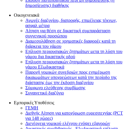
Εκδοση πιστοποιητικού περι μη δημοσιεύσης (ή
δημοσίευσης) διαθήκης
Οικογενειακά
Αγωγές διαζυγίου, διατροφής, επιμέλειας τέκνων,
ασφαλ μέτρα
Αίτηση για θέση σε δικαστική συμπαράσταση
συγγενικού προσώπου
Διαμεσολάβηση σε χρηματικές διαφορές κατά τη
διάρκεια του γάμου
Επίλυση περιουσιακών ζητημάτων μετα τη λύση του
γάμου δια δικαστικής οδού
Επίλυση περιουσιακών ζητημάτων μετα τη λύση του
γάμου Εξωδικαστικά
Παροχή νομικών συνεδριών προς ενημέρωση
δικαιωμάτων υποχρεώσεων κατά την περίοδο της
διάστασης έως την έκδοση διαζυγίου
Σύμφωνο ελεύθερης συμβίωσης
Συναινετικό διαζύγιο
Εμπορικές Υποθέσεις
ΓΕΜΗ
Διεθνής Αίτηση για κατοχύρωση ευρεσιτεχνίας (PCT
για 148 χώρες)
Διενέργεια νομικού ελέγχου ενόψει εξαγορών
Δικαστικός συμβιβασμός - Εξωδικαστική επίλυση