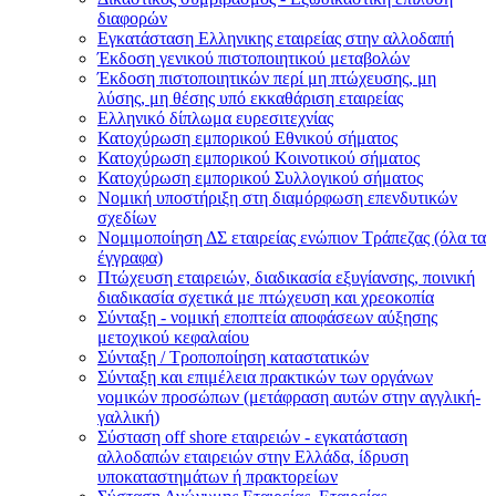
διαφορών
Εγκατάσταση Ελληνικης εταιρείας στην αλλοδαπή
Έκδοση γενικού πιστοποιητικού μεταβολών
Έκδοση πιστοποιητικών περί μη πτώχευσης, μη
λύσης, μη θέσης υπό εκκαθάριση εταιρείας
Ελληνικό δίπλωμα ευρεσιτεχνίας
Κατοχύρωση εμπορικού Εθνικού σήματος
Κατοχύρωση εμπορικού Κοινοτικού σήματος
Κατοχύρωση εμπορικού Συλλογικού σήματος
Νομική υποστήριξη στη διαμόρφωση επενδυτικών
σχεδίων
Νομιμοποίηση ΔΣ εταιρείας ενώπιον Τράπεζας (όλα τα
έγγραφα)
Πτώχευση εταιρειών, διαδικασία εξυγίανσης, ποινική
διαδικασία σχετικά με πτώχευση και χρεοκοπία
Σύνταξη - νομική εποπτεία αποφάσεων αύξησης
μετοχικού κεφαλαίου
Σύνταξη / Τροποποίηση καταστατικών
Σύνταξη και επιμέλεια πρακτικών των οργάνων
νομικών προσώπων (μετάφραση αυτών στην αγγλική-
γαλλική)
Σύσταση off shore εταιρειών - εγκατάσταση
αλλοδαπών εταιρειών στην Ελλάδα, ίδρυση
υποκαταστημάτων ή πρακτορείων