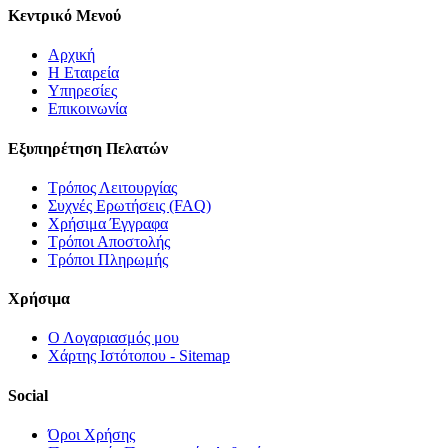
Κεντρικό Μενού
Αρχική
Η Εταιρεία
Υπηρεσίες
Επικοινωνία
Εξυπηρέτηση Πελατών
Τρόπος Λειτουργίας
Συχνές Ερωτήσεις (FAQ)
Χρήσιμα Έγγραφα
Τρόποι Αποστολής
Τρόποι Πληρωμής
Χρήσιμα
Ο Λογαριασμός μου
Χάρτης Ιστότοπου - Sitemap
Social
Όροι Χρήσης