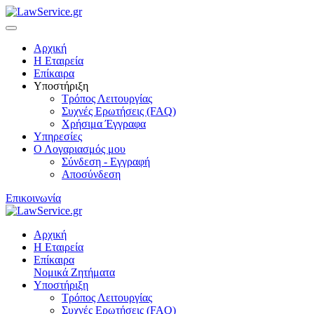
Αρχική
Η Εταιρεία
Επίκαιρα
Υποστήριξη
Τρόπος Λειτουργίας
Συχνές Ερωτήσεις (FAQ)
Χρήσιμα Έγγραφα
Υπηρεσίες
Ο Λογαριασμός μου
Σύνδεση - Εγγραφή
Αποσύνδεση
Επικοινωνία
Αρχική
Η Εταιρεία
Επίκαιρα
Νομικά Ζητήματα
Υποστήριξη
Τρόπος Λειτουργίας
Συχνές Ερωτήσεις (FAQ)