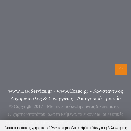
www.LawService.gr
-
www.Cozac.gr -
Κωνσταντίνος
Ζαχαρόπουλος & Συνεργάτες - Δικηγορικά Γραφεία
© Copyright 2017 - Με την επιφύλαξη παντός δικαιώματος -
Ο χάρτης ιστοτόπου, όλα τα κείμενα, τα εικονίδια, οι λεκτικές
περιγραφές και το εμπορικό σήμα της
Lawservice
.
gr
αποτελούν
Αυτός ο ιστότοπος χρησιμοποιεί έναν περιορισμένο αριθμό cookies για τη βελτίωση της
πνευματική ιδιοκτησία του ιδιοκτήτη, προστατευόμενη από τις