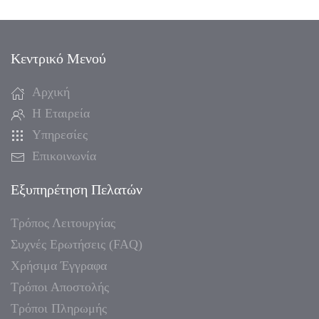
Κεντρικό Μενού
Αρχική
Η Εταιρεία
Υπηρεσίες
Επικοινωνία
Εξυπηρέτηση Πελατών
Τρόπος Λειτουργίας
Συχνές Ερωτήσεις (FAQ)
Χρήσιμα Έγγραφα
Τρόποι Αποστολής
Τρόποι Πληρωμής